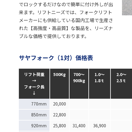
でロックするだけなので簡単に付け外しが出
来ます。リフトニーズでは、フォークリフト
メーカーにも供給している国内工場で生産さ
れた【高強度・高品質】な製品を、リーズナ
ブルな価格で提供しております。
サヤフォーク（1対）価格表
リフト荷重
500Kg
700～
1.0～
2.0～
→
900kg
1.8ｔ
2.5ｔ
フォーク長
↓
770mm
20,000
850mm
22,800
920mm
25,800
31,400
36,900