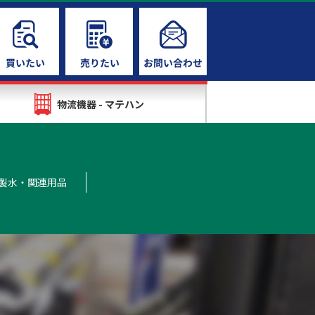
物流機器 - マテハン
製水・関連用品