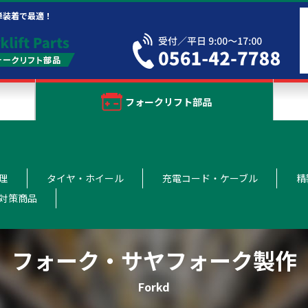
単装着で最適！
フォークリフト部品
理
タイヤ・ホイール
充電コード・ケーブル
精
対策商品
フォーク・サヤフォーク製作
Forkd