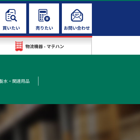
物流機器 - マテハン
製水・関連用品