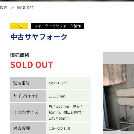
製作
SA181022
中古
フォーク・サヤフォーク製作
中古サヤフォーク
販売価格
SOLD OUT
管理番号
SA181022
サイズ(mm)
1,500mm
幅：160mm、厚み：
その他サイズ
65mm、開口部内寸：
145×55mm
対応機種
1.5～2.0ｔ用