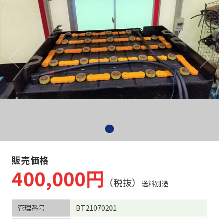
充電コード・ケーブル
精製水・関連用品
フォーク・サヤフォーク製作
安全対策商品
物流機器 - マテハン
販売価格
400,000円
（税抜）
送料別途
管理番号
BT21070201