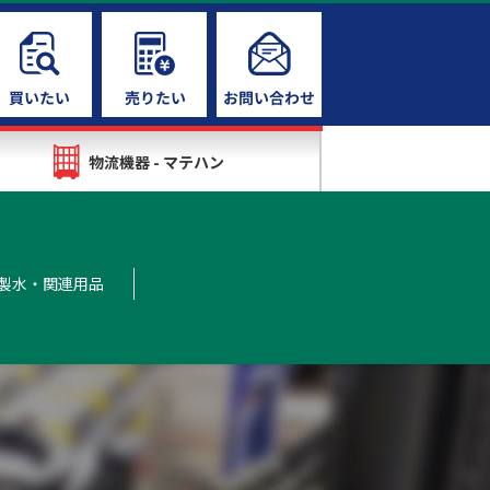
物流機器 - マテハン
製水・関連用品