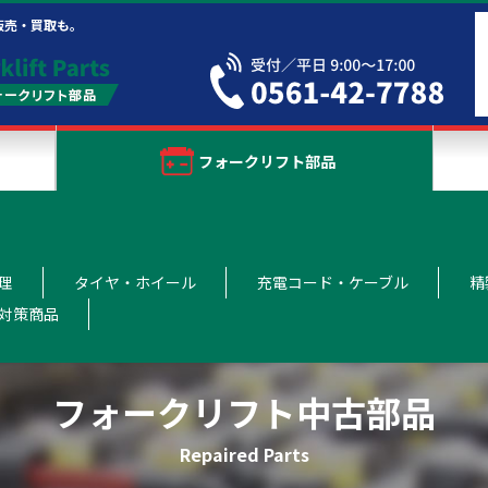
販売・買取も。
フォークリフト部品
理
タイヤ・ホイール
充電コード・ケーブル
精
対策商品
フォークリフト中古部品
Repaired Parts