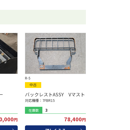
R-5
中古
ー
バックレストASSY Vマスト
5
対応機種：7FBR15
3
在庫数
0,000
78,400
円
円